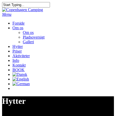
Menu
Forside
Om os
Om os
Pladsoversigt
Galleri
Hytter
Priser
Aktiviteter
Info
Kontakt
BOOK
Hytter