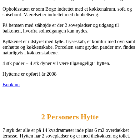
Opholdsstuen er som Bogø indrettet med et køkkenalrum, sofa og
spisebord. Værelset er indrettet med dobbeltseng.
På hemsen med ståhøjde er der 2 sovepladser og udgang til
balkonen, hvorfra solnedgangen kan nydes.
Køkkenet er udstyret med køle- fryseskab, et komfur med ovn samt
emhætte og køkkenskabe. Porcelæn samt gryder, pander mv. findes
naturligvis i køkkenskabene.
4 stk puder + 4 stk dyner vil være tilgængeligt i hytten.
Hytterne er opført i år 2008
Book nu
2 Personers Hytte
7 styk der alle er på 14 kvadratmeter inde plus 6 m2 overdækket
terrasse. Hytten har 2 sovepladser og er med thekøkken og toilet.