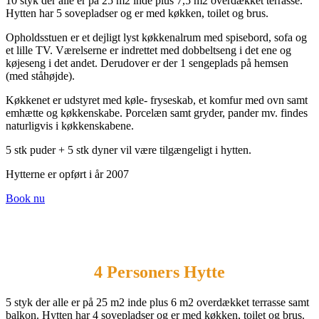
10 styk der alle er på 25 m2 inde plus 7,5 m2 overdækket terrasse.
Hytten har 5 sovepladser og er med køkken, toilet og brus.
Opholdsstuen er et dejligt lyst køkkenalrum med spisebord, sofa og
et lille TV. Værelserne er indrettet med dobbeltseng i det ene og
køjeseng i det andet. Derudover er der 1 sengeplads på hemsen
(med ståhøjde).
Køkkenet er udstyret med køle- fryseskab, et komfur med ovn samt
emhætte og køkkenskabe. Porcelæn samt gryder, pander mv. findes
naturligvis i køkkenskabene.
5 stk puder + 5 stk dyner vil være tilgængeligt i hytten.
Hytterne er opført i år 2007
Book nu
4 Personers Hytte
5 styk der alle er på 25 m2 inde plus 6 m2 overdækket terrasse samt
balkon. Hytten har 4 sovepladser og er med køkken, toilet og brus.