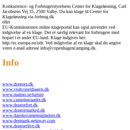
Konkurrence- og Forbrugerstyrelsens Center for Klageløsning, Carl
Jacobsens Vej 35, 2500 Valby. Du kan klage til Center for
Klageløsning via forbrug.dk
eller
EU-Kommissionen online klageportal kan også anvendes ved
indgivelse af en klage. Det er særlig relevant for forbrugere med
bopæl i et andet EU-land. Klage indgives her:
http://ec.europa.eu/odr. Ved indgivelse af en klage skal du angive
vores e-mail adresse info@copenhagencamping.dk.
Info
www.dragoer.dk
www.visitcopenhagen.dk
www.malmo.se/turism
www.campingraadet.dk
www.dragorfort.dk
www.dragormarked.dk
www.danskecampingpladser.dk
www.denmark-getaway.com
www.dragoerlive.dk