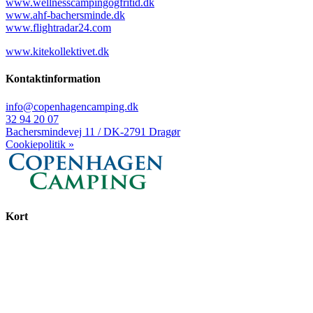
www.wellnesscampingogfritid.dk
www.ahf-bachersminde.dk
www.flightradar24.com
www.kitekollektivet.dk
Kontaktinformation
info@copenhagencamping.dk
32 94 20 07
Bachersmindevej 11 / DK-2791 Dragør
Cookiepolitik »
Kort