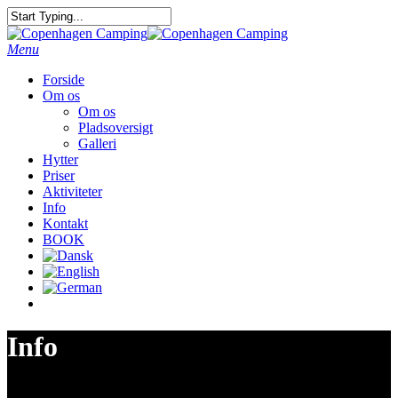
Menu
Forside
Om os
Om os
Pladsoversigt
Galleri
Hytter
Priser
Aktiviteter
Info
Kontakt
BOOK
Info