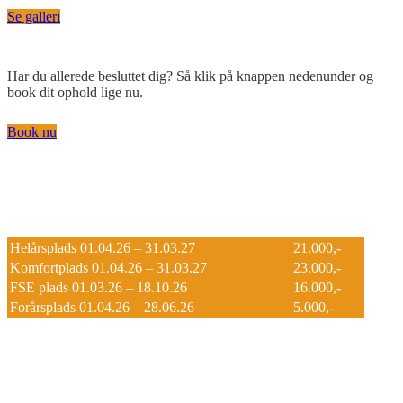
Se galleri
Har du allerede besluttet dig? Så klik på knappen nedenunder og
book dit ophold lige nu.
Book nu
Aktuelle tilbud 2026
Sæsonpladser
Helårsplads 01.04.26 – 31.03.27
21.000,-
Komfortplads 01.04.26 – 31.03.27
23.000,-
FSE plads 01.03.26 – 18.10.26
16.000,-
Forårsplads 01.04.26 – 28.06.26
5.000,-
Lune vintertilbud på hytter!
Lej en mini-bolig i en måned:
• 2-personers hytte kun kr. 6.000,-