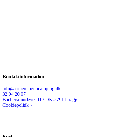
• 5-personers hytte kun kr. 8.000,-
• 4-personers hytte kun kr. 9.000,-
Tilbuddet gælder fra den 1/9 2025 til den 01/06 2026.
Priserne er eksklusive strøm og slutrengøring.
*Vi tager forbehold for prisændringer.
Kontaktinformation
info@copenhagencamping.dk
32 94 20 07
Bachersmindevej 11 / DK-2791 Dragør
Cookiepolitik »
Kort